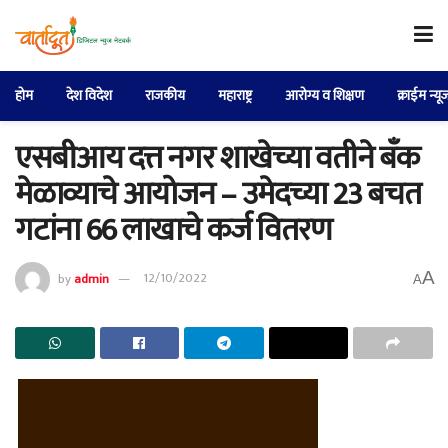
होम
देश विदेश
राजकीय
महाराष्ट्र
आरोग्य व शिक्षण
क्राईम न्यू
एसबीआय दत्त नगर शाखेच्या वतीने बँक
मेळाव्याचे आयोजन – उमेदच्या 23 बचत
गटांना 66 लाखाचे कर्ज वितरण
A
by
admin
12/10/2022
A