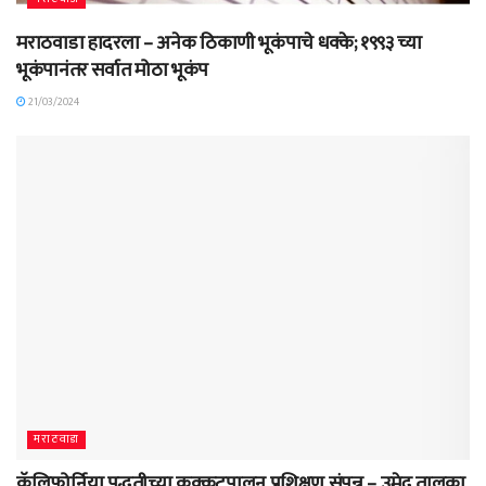
मराठवाडा हादरला – अनेक ठिकाणी भूकंपाचे धक्के; १९९३ च्या
भूकंपानंतर सर्वात मोठा भूकंप
21/03/2024
मराठवाडा
कॅलिफोर्निया पद्धतीच्या कुक्कुटपालन प्रशिक्षण संपन्न – उमेद तालुका