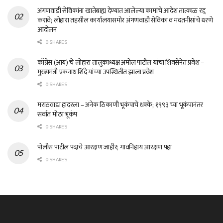
अंगणवाडी सेविकांना खातेबाह्य देण्यात आलेल्या कामांचे आदेश तात्काळ रद्द
करावे; लोहारा तहसील कार्यालयासमोर अंगणवाडी सेविका व मदतनीसांचे धरणे
आंदोलन
0 SHARES
काँग्रेस (आय) चे लोहारा तालुकाध्यक्ष अमोल पाटील यांचा शिवसेनेत प्रवेश –
मुख्यमंत्री एकनाथ शिंदे यांच्या उपस्थितीत झाला प्रवेश
0 SHARES
मराठवाडा हादरला – अनेक ठिकाणी भूकंपाचे धक्के; १९९३ च्या भूकंपानंतर
सर्वात मोठा भूकंप
0 SHARES
पोलीस पाटील पदाचे आरक्षण जाहीर; गावनिहाय आरक्षण पहा
0 SHARES