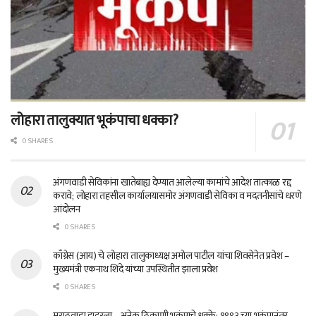
लोहारा तालुक्यात भूकंपाचा धक्का?
0 SHARES
अंगणवाडी सेविकांना खातेबाह्य देण्यात आलेल्या कामांचे आदेश तात्काळ रद्द
करावे; लोहारा तहसील कार्यालयासमोर अंगणवाडी सेविका व मदतनीसांचे धरणे
आंदोलन
0 SHARES
काँग्रेस (आय) चे लोहारा तालुकाध्यक्ष अमोल पाटील यांचा शिवसेनेत प्रवेश –
मुख्यमंत्री एकनाथ शिंदे यांच्या उपस्थितीत झाला प्रवेश
0 SHARES
मराठवाडा हादरला – अनेक ठिकाणी भूकंपाचे धक्के; १९९३ च्या भूकंपानंतर