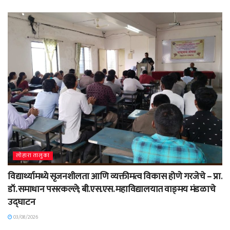
लोहारा तालुका
विद्यार्थ्यामध्ये सृजनशीलता आणि व्यक्तीमत्व विकास होणे गरजेचे – प्रा.
डॉ. समाधान पसरकल्ले; बी.एस.एस. महाविद्यालयात वाङ्‌मय मंडळाचे
उद्घाटन
03/08/2026