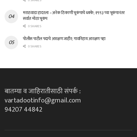
0 SHARES
मराठवाडा हादरला – अनेक ठिकाणी भूकंपाचे धक्के; १९९३ च्या भूकंपानंतर
सर्वात मोठा भूकंप
0 SHARES
पोलीस पाटील पदाचे आरक्षण जाहीर; गावनिहाय आरक्षण पहा
0 SHARES
बातम्या व जाहिरातीसाठी संपर्क :
vartadootinfo@gmail.com
94207 44842