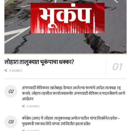
लोहारा तालुक्यात भूकंपाचा धक्का?
0 SHARES
अंगणवाडी सेविकांना खातेबाह्य देण्यात आलेल्या कामांचे आदेश तात्काळ रद्द
करावे; लोहारा तहसील कार्यालयासमोर अंगणवाडी सेविका व मदतनीसांचे धरणे
आंदोलन
0 SHARES
काँग्रेस (आय) चे लोहारा तालुकाध्यक्ष अमोल पाटील यांचा शिवसेनेत प्रवेश –
मुख्यमंत्री एकनाथ शिंदे यांच्या उपस्थितीत झाला प्रवेश