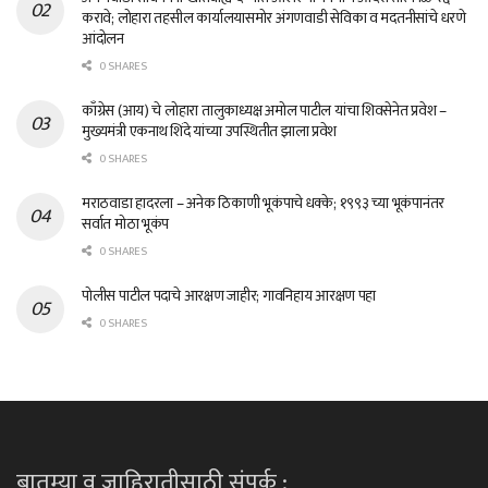
करावे; लोहारा तहसील कार्यालयासमोर अंगणवाडी सेविका व मदतनीसांचे धरणे
आंदोलन
0 SHARES
काँग्रेस (आय) चे लोहारा तालुकाध्यक्ष अमोल पाटील यांचा शिवसेनेत प्रवेश –
मुख्यमंत्री एकनाथ शिंदे यांच्या उपस्थितीत झाला प्रवेश
0 SHARES
मराठवाडा हादरला – अनेक ठिकाणी भूकंपाचे धक्के; १९९३ च्या भूकंपानंतर
सर्वात मोठा भूकंप
0 SHARES
पोलीस पाटील पदाचे आरक्षण जाहीर; गावनिहाय आरक्षण पहा
0 SHARES
बातम्या व जाहिरातीसाठी संपर्क :