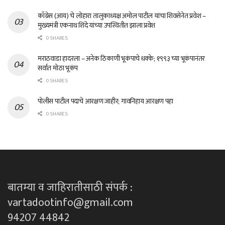
काँग्रेस (आय) चे लोहारा तालुकाध्यक्ष अमोल पाटील यांचा शिवसेनेत प्रवेश –
मुख्यमंत्री एकनाथ शिंदे यांच्या उपस्थितीत झाला प्रवेश
0 SHARES
मराठवाडा हादरला – अनेक ठिकाणी भूकंपाचे धक्के; १९९३ च्या भूकंपानंतर
सर्वात मोठा भूकंप
0 SHARES
पोलीस पाटील पदाचे आरक्षण जाहीर; गावनिहाय आरक्षण पहा
0 SHARES
बातम्या व जाहिरातीसाठी संपर्क :
vartadootinfo@gmail.com
94207 44842