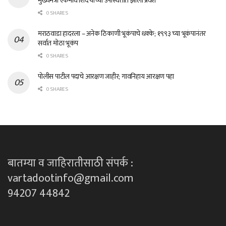
मुख्यमंत्री एकनाथ शिंदे यांच्या उपस्थितीत झाला प्रवेश
0 SHARES
मराठवाडा हादरला – अनेक ठिकाणी भूकंपाचे धक्के; १९९३ च्या भूकंपानंतर
सर्वात मोठा भूकंप
0 SHARES
पोलीस पाटील पदाचे आरक्षण जाहीर; गावनिहाय आरक्षण पहा
0 SHARES
बातम्या व जाहिरातीसाठी संपर्क :
vartadootinfo@gmail.com
94207 44842