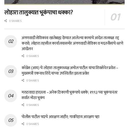
लोहारा तालुक्यात भूकंपाचा धक्का?
0 SHARES
अंगणवाडी सेविकांना खातेबाह्य देण्यात आलेल्या कामांचे आदेश तात्काळ रद्द
करावे; लोहारा तहसील कार्यालयासमोर अंगणवाडी सेविका व मदतनीसांचे धरणे
आंदोलन
0 SHARES
काँग्रेस (आय) चे लोहारा तालुकाध्यक्ष अमोल पाटील यांचा शिवसेनेत प्रवेश –
मुख्यमंत्री एकनाथ शिंदे यांच्या उपस्थितीत झाला प्रवेश
0 SHARES
मराठवाडा हादरला – अनेक ठिकाणी भूकंपाचे धक्के; १९९३ च्या भूकंपानंतर
सर्वात मोठा भूकंप
0 SHARES
पोलीस पाटील पदाचे आरक्षण जाहीर; गावनिहाय आरक्षण पहा
0 SHARES