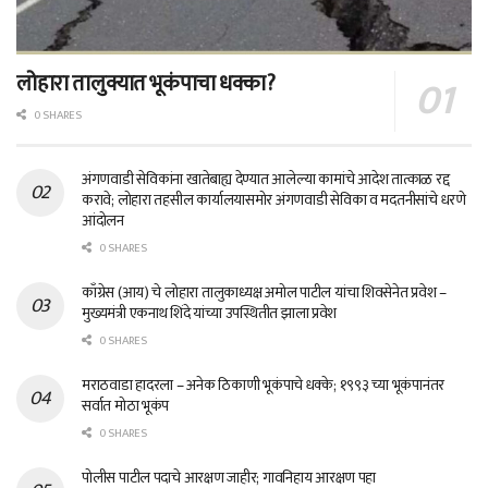
लोहारा तालुक्यात भूकंपाचा धक्का?
0 SHARES
अंगणवाडी सेविकांना खातेबाह्य देण्यात आलेल्या कामांचे आदेश तात्काळ रद्द
करावे; लोहारा तहसील कार्यालयासमोर अंगणवाडी सेविका व मदतनीसांचे धरणे
आंदोलन
0 SHARES
काँग्रेस (आय) चे लोहारा तालुकाध्यक्ष अमोल पाटील यांचा शिवसेनेत प्रवेश –
मुख्यमंत्री एकनाथ शिंदे यांच्या उपस्थितीत झाला प्रवेश
0 SHARES
मराठवाडा हादरला – अनेक ठिकाणी भूकंपाचे धक्के; १९९३ च्या भूकंपानंतर
सर्वात मोठा भूकंप
0 SHARES
पोलीस पाटील पदाचे आरक्षण जाहीर; गावनिहाय आरक्षण पहा