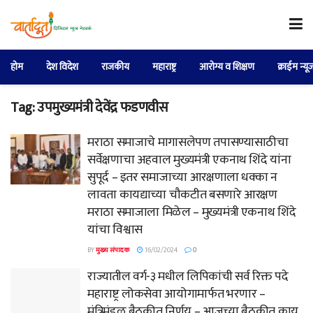
होम
देश विदेश
राजकीय
महाराष्ट्र
आरोग्य व शिक्षण
क्राईम न्यू
Tag:
उपमुख्यमंत्री देवेंद्र फडणवीस
मराठा समाजाचे मागासलेपण तपासण्यासाठीचा
सर्वेक्षणाचा अहवाल मुख्यमंत्री एकनाथ शिंदे यांना
सुपूर्द – इतर समाजाच्या आरक्षणाला धक्का न
लावता कायद्याच्या चौकटीत बसणारे आरक्षण
मराठा समाजाला मिळेल – मुख्यमंत्री एकनाथ शिंदे
यांचा विश्वास
BY
मुख्य संपादक
16/02/2024
0
राज्यातील वर्ग-३ मधील लिपिकांची सर्व रिक्त पदे
महाराष्ट्र लोकसेवा आयोगामार्फत भरणार –
मंत्रिमंडळ बैठकीत निर्णय – आजच्या बैठकीत काय