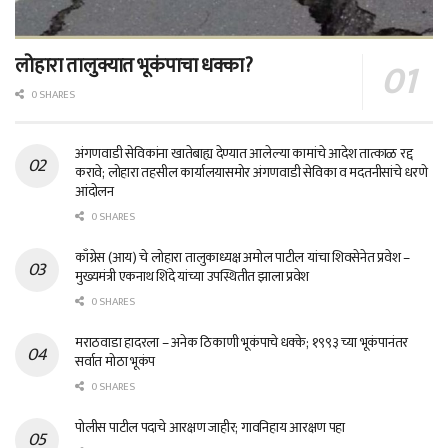
लोहारा तालुक्यात भूकंपाचा धक्का?
0 SHARES
अंगणवाडी सेविकांना खातेबाह्य देण्यात आलेल्या कामांचे आदेश तात्काळ रद्द
करावे; लोहारा तहसील कार्यालयासमोर अंगणवाडी सेविका व मदतनीसांचे धरणे
आंदोलन
0 SHARES
काँग्रेस (आय) चे लोहारा तालुकाध्यक्ष अमोल पाटील यांचा शिवसेनेत प्रवेश –
मुख्यमंत्री एकनाथ शिंदे यांच्या उपस्थितीत झाला प्रवेश
0 SHARES
मराठवाडा हादरला – अनेक ठिकाणी भूकंपाचे धक्के; १९९३ च्या भूकंपानंतर
सर्वात मोठा भूकंप
0 SHARES
पोलीस पाटील पदाचे आरक्षण जाहीर; गावनिहाय आरक्षण पहा