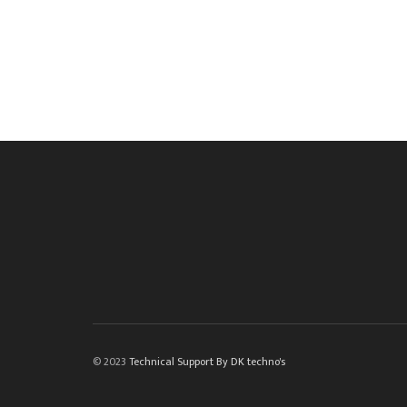
© 2023
Technical Support By DK techno's