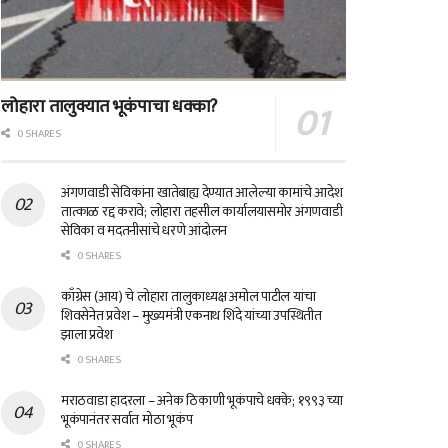
लोहारा तालुक्यात भूकंपाचा धक्का?
0 SHARES
अंगणवाडी सेविकांना खातेबाह्य देण्यात आलेल्या कामांचे आदेश
तात्काळ रद्द करावे; लोहारा तहसील कार्यालयासमोर अंगणवाडी
सेविका व मदतनीसांचे धरणे आंदोलन
0 SHARES
काँग्रेस (आय) चे लोहारा तालुकाध्यक्ष अमोल पाटील यांचा
शिवसेनेत प्रवेश – मुख्यमंत्री एकनाथ शिंदे यांच्या उपस्थितीत
झाला प्रवेश
0 SHARES
मराठवाडा हादरला – अनेक ठिकाणी भूकंपाचे धक्के; १९९३ च्या
भूकंपानंतर सर्वात मोठा भूकंप
0 SHARES