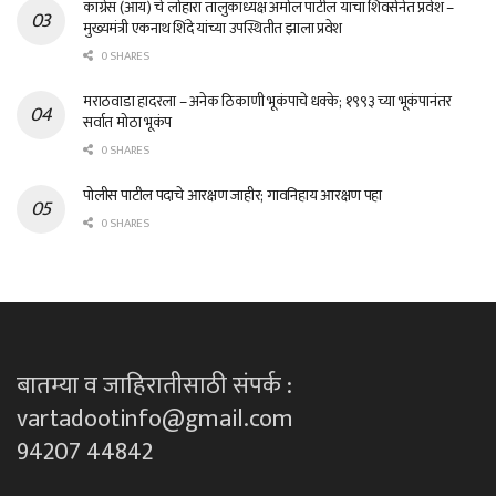
काँग्रेस (आय) चे लोहारा तालुकाध्यक्ष अमोल पाटील यांचा शिवसेनेत प्रवेश –
मुख्यमंत्री एकनाथ शिंदे यांच्या उपस्थितीत झाला प्रवेश
0 SHARES
मराठवाडा हादरला – अनेक ठिकाणी भूकंपाचे धक्के; १९९३ च्या भूकंपानंतर
सर्वात मोठा भूकंप
0 SHARES
पोलीस पाटील पदाचे आरक्षण जाहीर; गावनिहाय आरक्षण पहा
0 SHARES
बातम्या व जाहिरातीसाठी संपर्क :
vartadootinfo@gmail.com
94207 44842