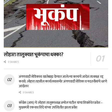
लोहारा तालुक्यात भूकंपाचा धक्का?
0 SHARES
अंगणवाडी सेविकांना खातेबाह्य देण्यात आलेल्या कामांचे आदेश तात्काळ रद्द
करावे; लोहारा तहसील कार्यालयासमोर अंगणवाडी सेविका व मदतनीसांचे धरणे
आंदोलन
0 SHARES
काँग्रेस (आय) चे लोहारा तालुकाध्यक्ष अमोल पाटील यांचा शिवसेनेत प्रवेश –
मुख्यमंत्री एकनाथ शिंदे यांच्या उपस्थितीत झाला प्रवेश