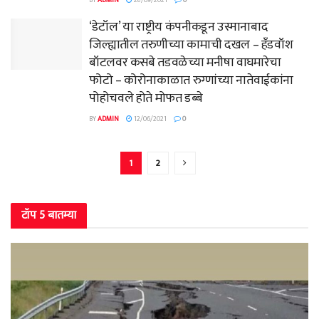
BY
ADMIN
28/09/2021
0
‘डेटॉल’ या राष्ट्रीय कंपनीकडून उस्मानाबाद
जिल्ह्यातील तरुणीच्या कामाची दखल – हँडवॉश
बॉटलवर कसबे तडवळेच्या मनीषा वाघमारेचा
फोटो – कोरोनाकाळात रुग्णांच्या नातेवाईकांना
पोहोचवले होते मोफत डब्बे
BY
ADMIN
12/06/2021
0
1
2
टॉप 5 बातम्या