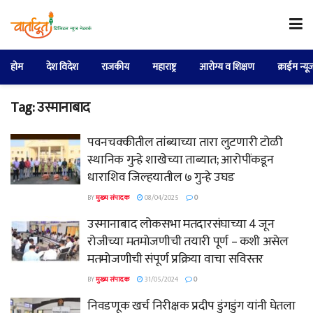
होम
देश विदेश
राजकीय
महाराष्ट्र
आरोग्य व शिक्षण
क्राईम न्यू
Tag:
उस्मानाबाद
पवनचक्कीतील तांब्याच्या तारा लुटणारी टोळी
स्थानिक गुन्हे शाखेच्या ताब्यात; आरोपींकडून
धाराशिव जिल्हयातील ७ गुन्हे उघड
BY
मुख्य संपादक
08/04/2025
0
उस्मानाबाद लोकसभा मतदारसंघाच्या 4 जून
रोजीच्या मतमोजणीची तयारी पूर्ण – कशी असेल
मतमोजणीची संपूर्ण प्रक्रिया वाचा सविस्तर
BY
मुख्य संपादक
31/05/2024
0
निवडणूक खर्च निरीक्षक प्रदीप डुंगडुंग यांनी घेतला