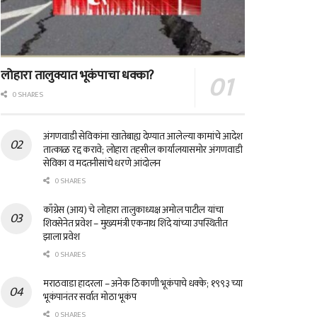
लोहारा तालुक्यात भूकंपाचा धक्का?
0 SHARES
अंगणवाडी सेविकांना खातेबाह्य देण्यात आलेल्या कामांचे आदेश
तात्काळ रद्द करावे; लोहारा तहसील कार्यालयासमोर अंगणवाडी
सेविका व मदतनीसांचे धरणे आंदोलन
0 SHARES
काँग्रेस (आय) चे लोहारा तालुकाध्यक्ष अमोल पाटील यांचा
शिवसेनेत प्रवेश – मुख्यमंत्री एकनाथ शिंदे यांच्या उपस्थितीत
झाला प्रवेश
0 SHARES
मराठवाडा हादरला – अनेक ठिकाणी भूकंपाचे धक्के; १९९३ च्या
भूकंपानंतर सर्वात मोठा भूकंप
0 SHARES