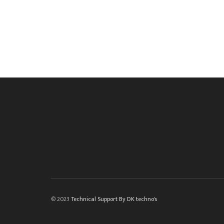
© 2023
Technical Support By DK techno's