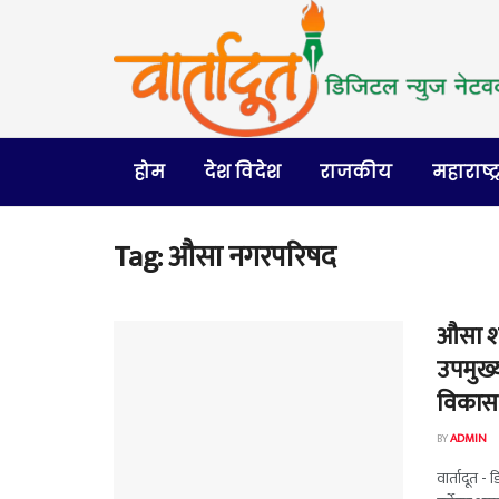
होम
देश विदेश
राजकीय
महाराष्ट्
Tag:
औसा नगरपरिषद
औसा शह
उपमुख्
विकास क
BY
ADMIN
वार्तादूत 