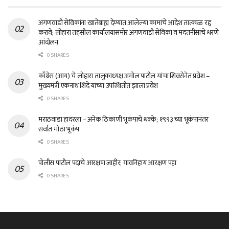
अंगणवाडी सेविकांना खातेबाह्य देण्यात आलेल्या कामांचे आदेश तात्काळ रद्द
करावे; लोहारा तहसील कार्यालयासमोर अंगणवाडी सेविका व मदतनीसांचे धरणे
आंदोलन
0 SHARES
काँग्रेस (आय) चे लोहारा तालुकाध्यक्ष अमोल पाटील यांचा शिवसेनेत प्रवेश –
मुख्यमंत्री एकनाथ शिंदे यांच्या उपस्थितीत झाला प्रवेश
0 SHARES
मराठवाडा हादरला – अनेक ठिकाणी भूकंपाचे धक्के; १९९३ च्या भूकंपानंतर
सर्वात मोठा भूकंप
0 SHARES
पोलीस पाटील पदाचे आरक्षण जाहीर; गावनिहाय आरक्षण पहा
0 SHARES