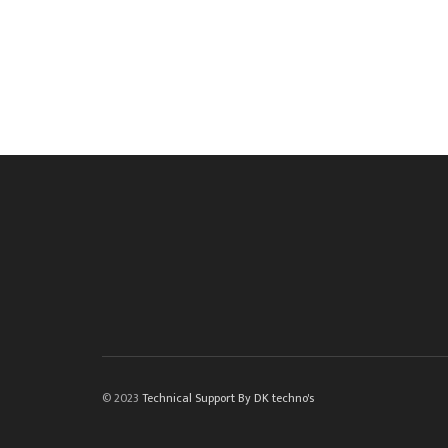
© 2023
Technical Support By DK techno's