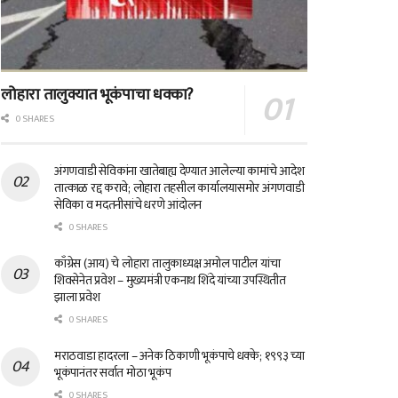
लोहारा तालुक्यात भूकंपाचा धक्का?
0 SHARES
अंगणवाडी सेविकांना खातेबाह्य देण्यात आलेल्या कामांचे आदेश
तात्काळ रद्द करावे; लोहारा तहसील कार्यालयासमोर अंगणवाडी
सेविका व मदतनीसांचे धरणे आंदोलन
0 SHARES
काँग्रेस (आय) चे लोहारा तालुकाध्यक्ष अमोल पाटील यांचा
शिवसेनेत प्रवेश – मुख्यमंत्री एकनाथ शिंदे यांच्या उपस्थितीत
झाला प्रवेश
0 SHARES
मराठवाडा हादरला – अनेक ठिकाणी भूकंपाचे धक्के; १९९३ च्या
भूकंपानंतर सर्वात मोठा भूकंप
0 SHARES