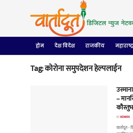
होम
देश विदेश
राजकीय
महाराष्ट्
Tag:
कोरोना समुपदेशन हेल्पलाईन
उस्मान
– मानस
कौस्तु
BY
ADMIN
वार्तादूत 