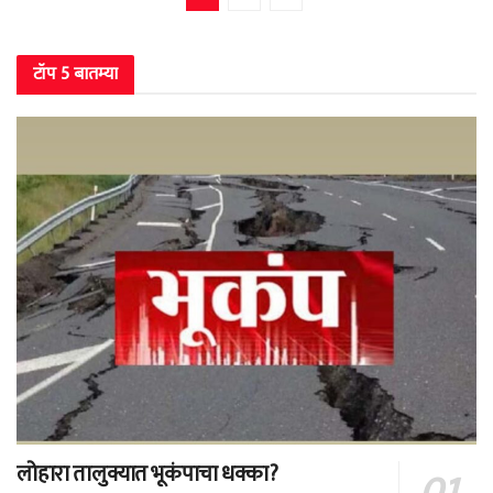
टॉप 5 बातम्या
लोहारा तालुक्यात भूकंपाचा धक्का?