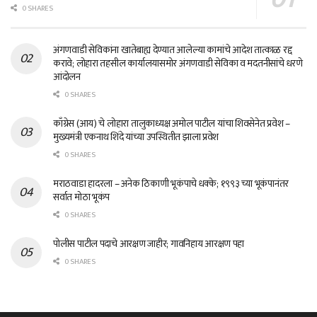
0 SHARES
अंगणवाडी सेविकांना खातेबाह्य देण्यात आलेल्या कामांचे आदेश तात्काळ रद्द
करावे; लोहारा तहसील कार्यालयासमोर अंगणवाडी सेविका व मदतनीसांचे धरणे
आंदोलन
0 SHARES
काँग्रेस (आय) चे लोहारा तालुकाध्यक्ष अमोल पाटील यांचा शिवसेनेत प्रवेश –
मुख्यमंत्री एकनाथ शिंदे यांच्या उपस्थितीत झाला प्रवेश
0 SHARES
मराठवाडा हादरला – अनेक ठिकाणी भूकंपाचे धक्के; १९९३ च्या भूकंपानंतर
सर्वात मोठा भूकंप
0 SHARES
पोलीस पाटील पदाचे आरक्षण जाहीर; गावनिहाय आरक्षण पहा
0 SHARES