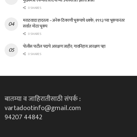
मुख्यमंत्री एकनाथ शिंदे यांच्या उपस्थितीत झाला प्रवेश
0 SHARES
मराठवाडा हादरला – अनेक ठिकाणी भूकंपाचे धक्के; १९९३ च्या भूकंपानंतर
सर्वात मोठा भूकंप
0 SHARES
पोलीस पाटील पदाचे आरक्षण जाहीर; गावनिहाय आरक्षण पहा
0 SHARES
बातम्या व जाहिरातीसाठी संपर्क :
vartadootinfo@gmail.com
94207 44842