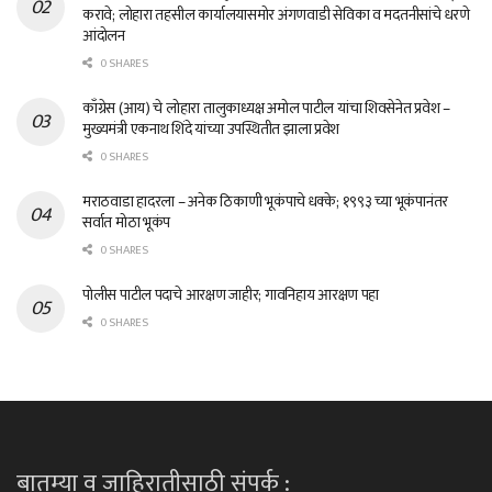
करावे; लोहारा तहसील कार्यालयासमोर अंगणवाडी सेविका व मदतनीसांचे धरणे
आंदोलन
0 SHARES
काँग्रेस (आय) चे लोहारा तालुकाध्यक्ष अमोल पाटील यांचा शिवसेनेत प्रवेश –
मुख्यमंत्री एकनाथ शिंदे यांच्या उपस्थितीत झाला प्रवेश
0 SHARES
मराठवाडा हादरला – अनेक ठिकाणी भूकंपाचे धक्के; १९९३ च्या भूकंपानंतर
सर्वात मोठा भूकंप
0 SHARES
पोलीस पाटील पदाचे आरक्षण जाहीर; गावनिहाय आरक्षण पहा
0 SHARES
बातम्या व जाहिरातीसाठी संपर्क :