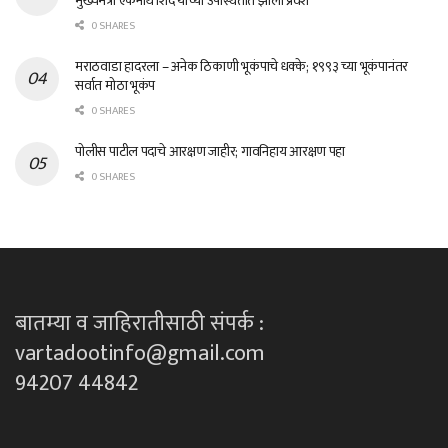
मुख्यमंत्री एकनाथ शिंदे यांच्या उपस्थितीत झाला प्रवेश
0 SHARES
मराठवाडा हादरला – अनेक ठिकाणी भूकंपाचे धक्के; १९९३ च्या भूकंपानंतर
सर्वात मोठा भूकंप
0 SHARES
पोलीस पाटील पदाचे आरक्षण जाहीर; गावनिहाय आरक्षण पहा
0 SHARES
बातम्या व जाहिरातीसाठी संपर्क :
vartadootinfo@gmail.com
94207 44842