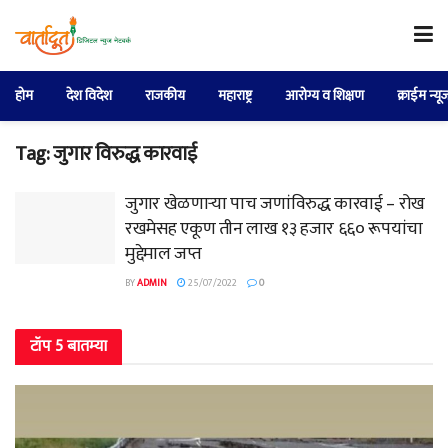
होम
देश विदेश
राजकीय
महाराष्ट्र
आरोग्य व शिक्षण
क्राईम न्यू
Tag:
जुगार विरुद्ध कारवाई
जुगार खेळणाऱ्या पाच जणांविरुद्ध कारवाई – रोख
रखमेसह एकूण तीन लाख १३ हजार ६६० रूपयांचा
मुद्देमाल जप्त
BY
ADMIN
25/07/2022
0
टॉप 5 बातम्या