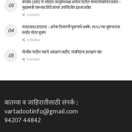
काँग्रेस (आय) चे लोहारा तालुकाध्यक्ष अमोल पाटील यांचा शिवसेनेत प्रवेश –
मुख्यमंत्री एकनाथ शिंदे यांच्या उपस्थितीत झाला प्रवेश
0 SHARES
मराठवाडा हादरला – अनेक ठिकाणी भूकंपाचे धक्के; १९९३ च्या भूकंपानंतर
सर्वात मोठा भूकंप
0 SHARES
पोलीस पाटील पदाचे आरक्षण जाहीर; गावनिहाय आरक्षण पहा
0 SHARES
बातम्या व जाहिरातीसाठी संपर्क :
vartadootinfo@gmail.com
94207 44842