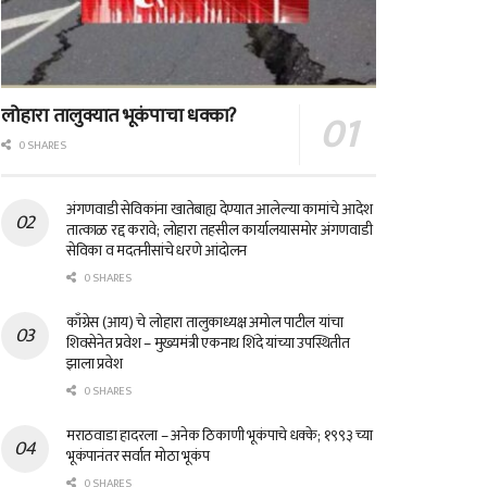
लोहारा तालुक्यात भूकंपाचा धक्का?
0 SHARES
अंगणवाडी सेविकांना खातेबाह्य देण्यात आलेल्या कामांचे आदेश
तात्काळ रद्द करावे; लोहारा तहसील कार्यालयासमोर अंगणवाडी
सेविका व मदतनीसांचे धरणे आंदोलन
0 SHARES
काँग्रेस (आय) चे लोहारा तालुकाध्यक्ष अमोल पाटील यांचा
शिवसेनेत प्रवेश – मुख्यमंत्री एकनाथ शिंदे यांच्या उपस्थितीत
झाला प्रवेश
0 SHARES
मराठवाडा हादरला – अनेक ठिकाणी भूकंपाचे धक्के; १९९३ च्या
भूकंपानंतर सर्वात मोठा भूकंप
0 SHARES