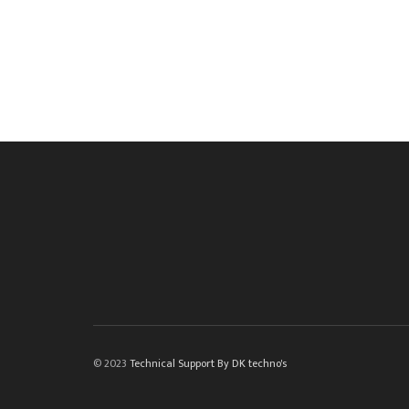
© 2023
Technical Support By DK techno's