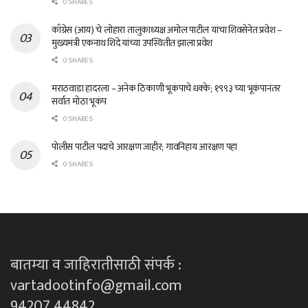
0 SHARES
काँग्रेस (आय) चे लोहारा तालुकाध्यक्ष अमोल पाटील यांचा शिवसेनेत प्रवेश –
मुख्यमंत्री एकनाथ शिंदे यांच्या उपस्थितीत झाला प्रवेश
0 SHARES
मराठवाडा हादरला – अनेक ठिकाणी भूकंपाचे धक्के; १९९३ च्या भूकंपानंतर
सर्वात मोठा भूकंप
0 SHARES
पोलीस पाटील पदाचे आरक्षण जाहीर; गावनिहाय आरक्षण पहा
0 SHARES
बातम्या व जाहिरातीसाठी संपर्क :
vartadootinfo@gmail.com
94207 44842