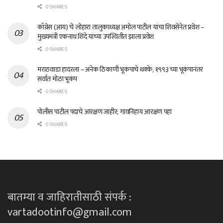
0 SHARES
काँग्रेस (आय) चे लोहारा तालुकाध्यक्ष अमोल पाटील यांचा शिवसेनेत प्रवेश –
मुख्यमंत्री एकनाथ शिंदे यांच्या उपस्थितीत झाला प्रवेश
0 SHARES
मराठवाडा हादरला – अनेक ठिकाणी भूकंपाचे धक्के; १९९३ च्या भूकंपानंतर
सर्वात मोठा भूकंप
0 SHARES
पोलीस पाटील पदाचे आरक्षण जाहीर; गावनिहाय आरक्षण पहा
0 SHARES
बातम्या व जाहिरातीसाठी संपर्क :
vartadootinfo@gmail.com