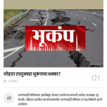
लोहारा तालुक्यात भूकंपाचा धक्का?
0 SHARES
अंगणवाडी सेविकांना खातेबाह्य देण्यात आलेल्या कामांचे आदेश तात्काळ रद्द
करावे; लोहारा तहसील कार्यालयासमोर अंगणवाडी सेविका व मदतनीसांचे धरणे
आंदोलन