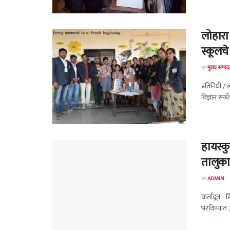
लोहारा 
स्कूलच
BY
मुख्य संपा
प्रतिनिधी /
विज्ञान स्प
हायस्क
तालुकास
BY
ADMIN
वार्तादूत -
भरविण्यात आल