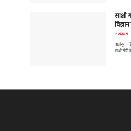
साक्षी
विज्ञान
BY
ADMIN
वार्तादूत -
साक्षी गौरीश