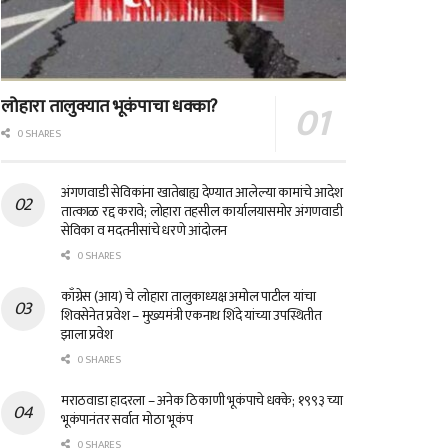
लोहारा तालुक्यात भूकंपाचा धक्का?
0 SHARES
अंगणवाडी सेविकांना खातेबाह्य देण्यात आलेल्या कामांचे आदेश
तात्काळ रद्द करावे; लोहारा तहसील कार्यालयासमोर अंगणवाडी
सेविका व मदतनीसांचे धरणे आंदोलन
0 SHARES
काँग्रेस (आय) चे लोहारा तालुकाध्यक्ष अमोल पाटील यांचा
शिवसेनेत प्रवेश – मुख्यमंत्री एकनाथ शिंदे यांच्या उपस्थितीत
झाला प्रवेश
0 SHARES
मराठवाडा हादरला – अनेक ठिकाणी भूकंपाचे धक्के; १९९३ च्या
भूकंपानंतर सर्वात मोठा भूकंप
0 SHARES