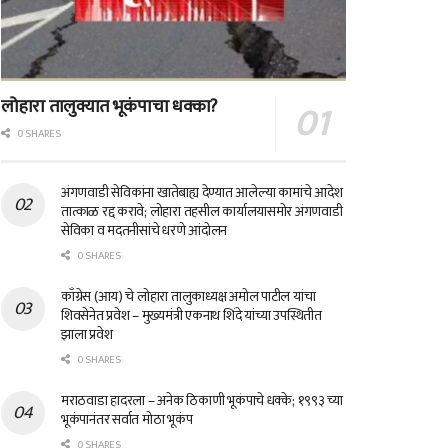
लोहारा तालुक्यात भूकंपाचा धक्का?
0 SHARES
अंगणवाडी सेविकांना खातेबाह्य देण्यात आलेल्या कामांचे आदेश
तात्काळ रद्द करावे; लोहारा तहसील कार्यालयासमोर अंगणवाडी
सेविका व मदतनीसांचे धरणे आंदोलन
0 SHARES
काँग्रेस (आय) चे लोहारा तालुकाध्यक्ष अमोल पाटील यांचा
शिवसेनेत प्रवेश – मुख्यमंत्री एकनाथ शिंदे यांच्या उपस्थितीत
झाला प्रवेश
0 SHARES
मराठवाडा हादरला – अनेक ठिकाणी भूकंपाचे धक्के; १९९३ च्या
भूकंपानंतर सर्वात मोठा भूकंप
0 SHARES