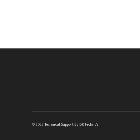
© 2023
Technical Support By DK techno's