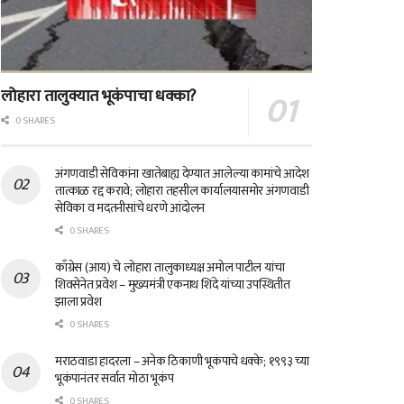
लोहारा तालुक्यात भूकंपाचा धक्का?
0 SHARES
अंगणवाडी सेविकांना खातेबाह्य देण्यात आलेल्या कामांचे आदेश
तात्काळ रद्द करावे; लोहारा तहसील कार्यालयासमोर अंगणवाडी
सेविका व मदतनीसांचे धरणे आंदोलन
0 SHARES
काँग्रेस (आय) चे लोहारा तालुकाध्यक्ष अमोल पाटील यांचा
शिवसेनेत प्रवेश – मुख्यमंत्री एकनाथ शिंदे यांच्या उपस्थितीत
झाला प्रवेश
0 SHARES
मराठवाडा हादरला – अनेक ठिकाणी भूकंपाचे धक्के; १९९३ च्या
भूकंपानंतर सर्वात मोठा भूकंप
0 SHARES