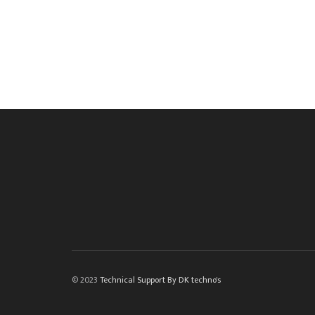
© 2023
Technical Support By DK techno's