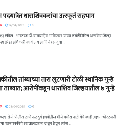
पदयात्रेत धाराशिवकरांचा उत्स्फूर्त सहभाग
दक
14/04/2025
0
१३ एप्रिल - भारतरत्न डॉ. बाबासाहेब आंबेडकर यांच्या जयंतीनिमित्त धाराशिव जिल्हा
ल्हा क्रीडा अधिकारी कार्यालय आणि नेहरू युवा ...
ीतील तांब्याच्या तारा लुटणारी टोळी स्थानिक गुन्हे
ा ताब्यात; आरोपींकडून धाराशिव जिल्हयातील ७ गुन्हे
दक
08/04/2025
0
२५ रोजी पोलीस ठाणे नळदुर्ग हददीतील मौजे गंधोरा पाटी येथे काही अज्ञात चोरटयांनी
च्या पवनचक्कीचे रखवालदारांना बांधून ठेवून त्यांना ...