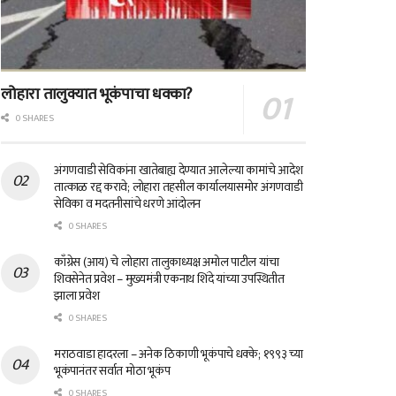
लोहारा तालुक्यात भूकंपाचा धक्का?
0 SHARES
अंगणवाडी सेविकांना खातेबाह्य देण्यात आलेल्या कामांचे आदेश
तात्काळ रद्द करावे; लोहारा तहसील कार्यालयासमोर अंगणवाडी
सेविका व मदतनीसांचे धरणे आंदोलन
0 SHARES
काँग्रेस (आय) चे लोहारा तालुकाध्यक्ष अमोल पाटील यांचा
शिवसेनेत प्रवेश – मुख्यमंत्री एकनाथ शिंदे यांच्या उपस्थितीत
झाला प्रवेश
0 SHARES
मराठवाडा हादरला – अनेक ठिकाणी भूकंपाचे धक्के; १९९३ च्या
भूकंपानंतर सर्वात मोठा भूकंप
0 SHARES