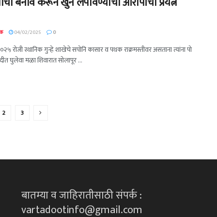
चा बनाव करून खुन लपविण्याचा आरोपींचा प्रयत्न
दक
04/02/2025
0
२५ रोजी स्थानिक गुन्हे शाखेचे सपोनि कासार व पथक राक्रमस्तीवर असताना त्यांना पो
ददीत घुलेवा मळा शिवारात सोलापूर ...
2
3
बातम्या व जाहिरातीसाठी संपर्क :
vartadootinfo@gmail.com