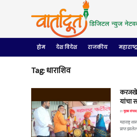
होम
देश विदेश
राजकीय
महाराष्ट्
Tag:
धाराशिव
करजखेड
यांचा स
BY
मुख्य संपा
महाराष्ट्र श
प्राप्त झा