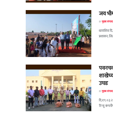
जय भीम 
BY
मुख्य संपा
धाराशिव दि.
प्रशासन, जि
पवनचक्क
शाखेच्य
उघड
BY
मुख्य संपा
दि.१९.०३.२०
रिन्यू कंपनी