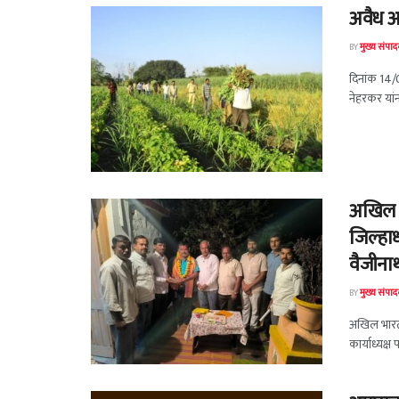
अवैध आ
BY
मुख्य संपा
दिनांक 14/
नेहरकर यां
अखिल भ
जिल्हाध
वैजीना
BY
मुख्य संपा
अखिल भारती
कार्याध्यक्