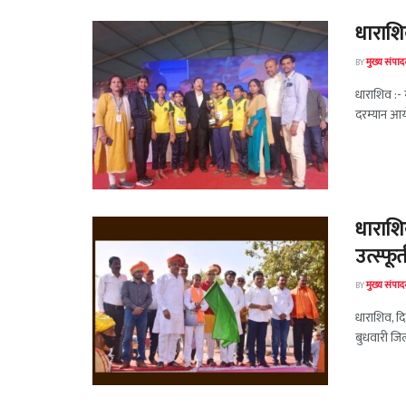
धाराशिवच
BY
मुख्य संपा
धाराशिव :- 
दरम्यान आयो
धाराशिव
उत्स्फू
BY
मुख्य संपा
धाराशिव, दि
बुधवारी जिल