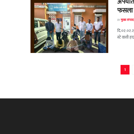
अपघाता
फसला
BY
मुख्य संपा
दि.०२.०२.२०
स्टे वाशी ह
1