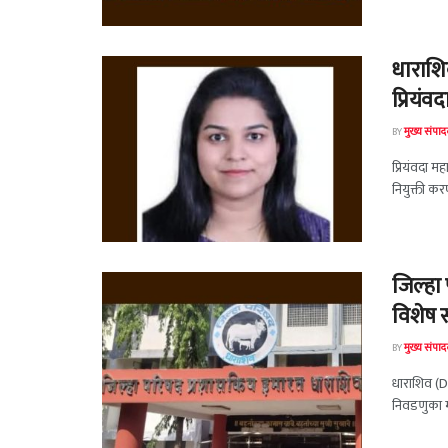
धाराशि
प्रियंव
BY
मुख्य संपा
प्रियंवदा 
नियुक्ती कर
जिल्हा
विशेष 
BY
मुख्य संपा
धाराशिव (Dh
निवडणुका म