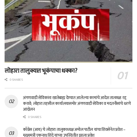
लोहारा तालुक्यात भूकंपाचा धक्का?
0 SHARES
अंगणवाडी सेविकांना खातेबाह्य देण्यात आलेल्या कामांचे आदेश तात्काळ रद्द
करावे; लोहारा तहसील कार्यालयासमोर अंगणवाडी सेविका व मदतनीसांचे धरणे
आंदोलन
0 SHARES
काँग्रेस (आय) चे लोहारा तालुकाध्यक्ष अमोल पाटील यांचा शिवसेनेत प्रवेश –
मुख्यमंत्री एकनाथ शिंदे यांच्या उपस्थितीत झाला प्रवेश