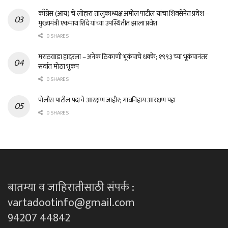
काँग्रेस (आय) चे लोहारा तालुकाध्यक्ष अमोल पाटील यांचा शिवसेनेत प्रवेश –
मुख्यमंत्री एकनाथ शिंदे यांच्या उपस्थितीत झाला प्रवेश
0 SHARES
मराठवाडा हादरला – अनेक ठिकाणी भूकंपाचे धक्के; १९९३ च्या भूकंपानंतर
सर्वात मोठा भूकंप
0 SHARES
पोलीस पाटील पदाचे आरक्षण जाहीर; गावनिहाय आरक्षण पहा
0 SHARES
बातम्या व जाहिरातीसाठी संपर्क :
vartadootinfo@gmail.com
94207 44842