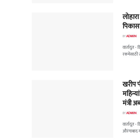
लोहारा
पिकासाठ
BY
ADMIN
वार्तादुत -
रकमेसाठी ठ
खरीप प
महिन्या
मंत्री 
BY
ADMIN
वार्तादूत -
औरंगाबाद या