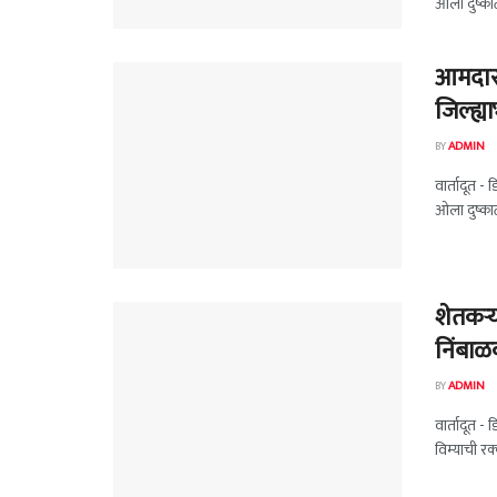
ओला दुष्का
आमदार 
जिल्ह्
BY
ADMIN
वार्तादूत -
ओला दुष्का
शेतकऱ्
निंबाळ
BY
ADMIN
वार्तादूत - 
विम्याची रक