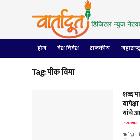
होम
देश विदेश
राजकीय
महाराष्ट्
Tag:
पीक विमा
शब्द प
यापेक्
यांचे 
BY
ADMIN
वार्तादूत -