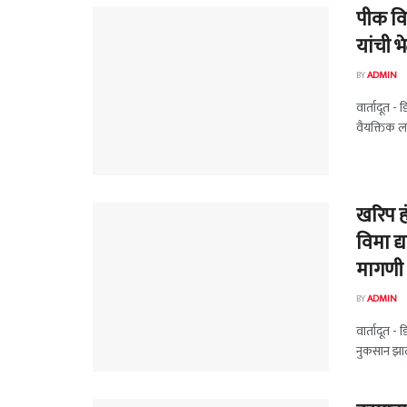
पीक विम
यांची भ
BY
ADMIN
वार्तादूत - 
वैयक्तिक लक्
खरिप ह
विमा द्
मागणी
BY
ADMIN
वार्तादूत -
नुकसान झाले