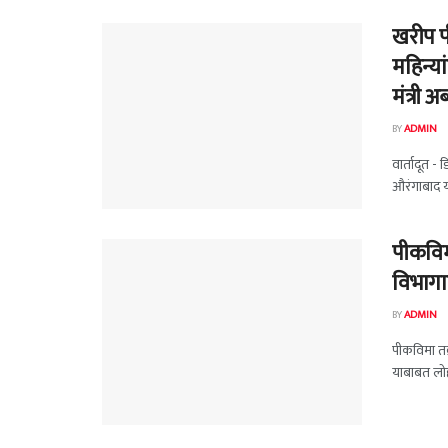
खरीप प
महिन्या
मंत्री 
BY
ADMIN
वार्तादूत -
औरंगाबाद या
पीकविम
विभागा
BY
ADMIN
पीकविमा तक्
याबाबत लोहा