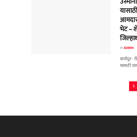
उस्मान
यासाठी 
आमदार र
भेट – श
जिल्हाध
BY
ADMIN
वार्तादूत -
यासाठी उस्मान
1