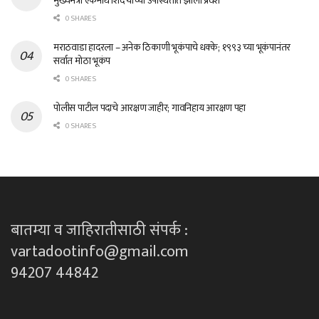
मुख्यमंत्री एकनाथ शिंदे यांच्या उपस्थितीत झाला प्रवेश
0 SHARES
मराठवाडा हादरला – अनेक ठिकाणी भूकंपाचे धक्के; १९९३ च्या भूकंपानंतर
सर्वात मोठा भूकंप
0 SHARES
पोलीस पाटील पदाचे आरक्षण जाहीर; गावनिहाय आरक्षण पहा
0 SHARES
बातम्या व जाहिरातीसाठी संपर्क :
vartadootinfo@gmail.com
94207 44842