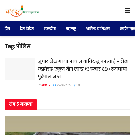
होम
देश विदेश
राजकीय
महाराष्ट्र
आरोग्य व शिक्षण
क्राईम न्यू
Tag:
पोलिस
जुगार खेळणाऱ्या पाच जणांविरुद्ध कारवाई – रोख
रखमेसह एकूण तीन लाख १३ हजार ६६० रूपयांचा
मुद्देमाल जप्त
BY
ADMIN
25/07/2022
0
टॉप 5 बातम्या