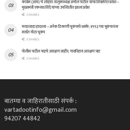
काँग्रेस (आय) चे लोहारा तालुकाध्यक्ष अमोल पाटील यांचा शिवसेनेत प्रवेश –
मुख्यमंत्री एकनाथ शिंदे यांच्या उपस्थितीत झाला प्रवेश
0 SHARES
मराठवाडा हादरला – अनेक ठिकाणी भूकंपाचे धक्के; १९९३ च्या भूकंपानंतर
सर्वात मोठा भूकंप
0 SHARES
पोलीस पाटील पदाचे आरक्षण जाहीर; गावनिहाय आरक्षण पहा
0 SHARES
बातम्या व जाहिरातीसाठी संपर्क :
vartadootinfo@gmail.com
94207 44842