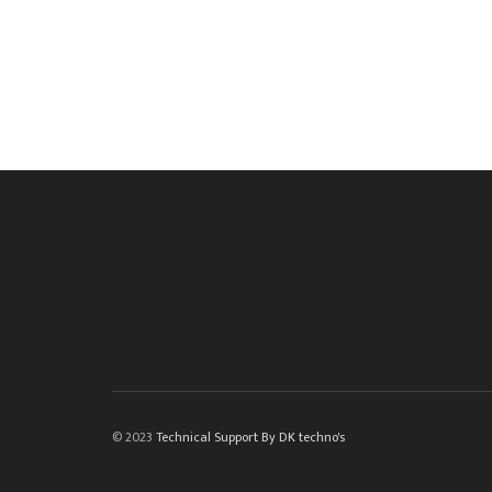
© 2023
Technical Support By DK techno's