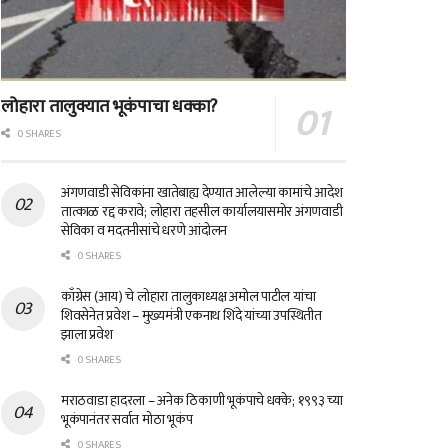
लोहारा तालुक्यात भूकंपाचा धक्का?
0 SHARES
अंगणवाडी सेविकांना खातेबाह्य देण्यात आलेल्या कामांचे आदेश
तात्काळ रद्द करावे; लोहारा तहसील कार्यालयासमोर अंगणवाडी
सेविका व मदतनीसांचे धरणे आंदोलन
0 SHARES
काँग्रेस (आय) चे लोहारा तालुकाध्यक्ष अमोल पाटील यांचा
शिवसेनेत प्रवेश – मुख्यमंत्री एकनाथ शिंदे यांच्या उपस्थितीत
झाला प्रवेश
0 SHARES
मराठवाडा हादरला – अनेक ठिकाणी भूकंपाचे धक्के; १९९३ च्या
भूकंपानंतर सर्वात मोठा भूकंप
0 SHARES