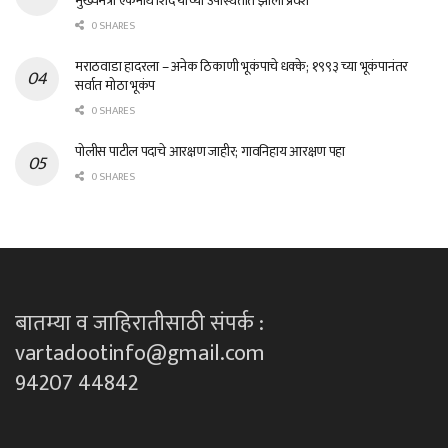
मुख्यमंत्री एकनाथ शिंदे यांच्या उपस्थितीत झाला प्रवेश
0 SHARES
मराठवाडा हादरला – अनेक ठिकाणी भूकंपाचे धक्के; १९९३ च्या भूकंपानंतर
सर्वात मोठा भूकंप
0 SHARES
पोलीस पाटील पदाचे आरक्षण जाहीर; गावनिहाय आरक्षण पहा
0 SHARES
बातम्या व जाहिरातीसाठी संपर्क :
vartadootinfo@gmail.com
94207 44842