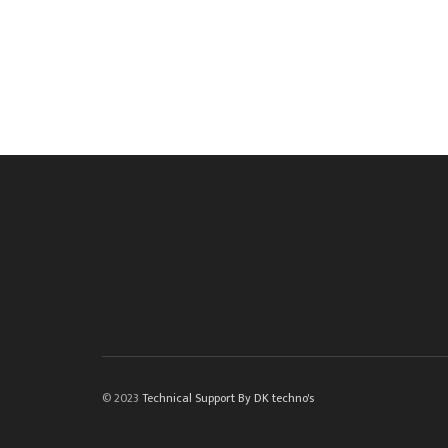
© 2023
Technical Support By DK techno's