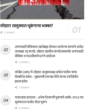
लोहारा तालुक्यात भूकंपाचा धक्का?
0 SHARES
अंगणवाडी सेविकांना खातेबाह्य देण्यात आलेल्या कामांचे आदेश
तात्काळ रद्द करावे; लोहारा तहसील कार्यालयासमोर अंगणवाडी
सेविका व मदतनीसांचे धरणे आंदोलन
0 SHARES
काँग्रेस (आय) चे लोहारा तालुकाध्यक्ष अमोल पाटील यांचा
शिवसेनेत प्रवेश – मुख्यमंत्री एकनाथ शिंदे यांच्या उपस्थितीत
झाला प्रवेश
0 SHARES
मराठवाडा हादरला – अनेक ठिकाणी भूकंपाचे धक्के; १९९३ च्या
भूकंपानंतर सर्वात मोठा भूकंप
0 SHARES