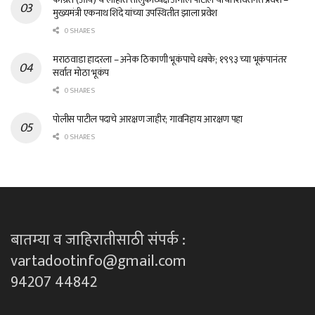
मुख्यमंत्री एकनाथ शिंदे यांच्या उपस्थितीत झाला प्रवेश
0 SHARES
मराठवाडा हादरला – अनेक ठिकाणी भूकंपाचे धक्के; १९९३ च्या भूकंपानंतर
सर्वात मोठा भूकंप
0 SHARES
पोलीस पाटील पदाचे आरक्षण जाहीर; गावनिहाय आरक्षण पहा
0 SHARES
बातम्या व जाहिरातीसाठी संपर्क :
vartadootinfo@gmail.com
94207 44842