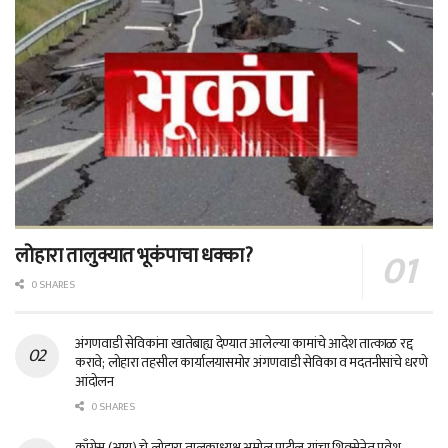
लोहारा तालुक्यात भूकंपाचा धक्का?
0 SHARES
अंगणवाडी सेविकांना खातेबाह्य देण्यात आलेल्या कामांचे आदेश तात्काळ रद्द
करावे; लोहारा तहसील कार्यालयासमोर अंगणवाडी सेविका व मदतनीसांचे धरणे
आंदोलन
0 SHARES
काँग्रेस (आय) चे लोहारा तालुकाध्यक्ष अमोल पाटील यांचा शिवसेनेत प्रवेश –