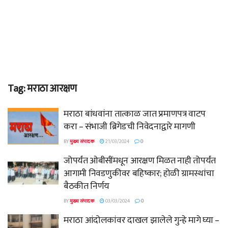
Tag:
मराठा आरक्षण
मराठा बांधवांना तात्काळ जात प्रमाणपत्र वाटप
करा – संभाजी ब्रिगेडची निवेदनाद्वारे मागणी
BY
मुख्य संपादक
21/03/2024
0
जोपर्यंत ओबीसींमधून आरक्षण मिळत नाही तोपर्यंत
आगामी निवडणुकीवर बहिष्कार; होळी ग्रामस्थांचा
बैठकीत निर्णय
BY
मुख्य संपादक
03/03/2024
0
मराठा आंदोलकांवर दाखल झालेले गुन्हे मागे घ्या –