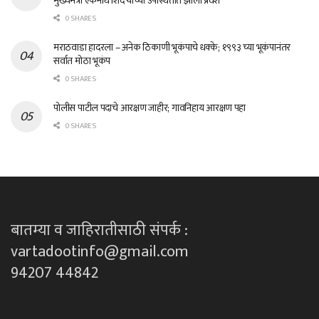
मुख्यमंत्री एकनाथ शिंदे यांच्या उपस्थितीत झाला प्रवेश
0 SHARES
मराठवाडा हादरला – अनेक ठिकाणी भूकंपाचे धक्के; १९९३ च्या भूकंपानंतर
सर्वात मोठा भूकंप
0 SHARES
पोलीस पाटील पदाचे आरक्षण जाहीर; गावनिहाय आरक्षण पहा
0 SHARES
बातम्या व जाहिरातीसाठी संपर्क :
vartadootinfo@gmail.com
94207 44842