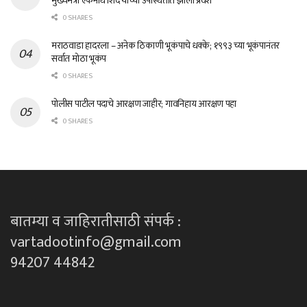
मुख्यमंत्री एकनाथ शिंदे यांच्या उपस्थितीत झाला प्रवेश
0 SHARES
मराठवाडा हादरला – अनेक ठिकाणी भूकंपाचे धक्के; १९९३ च्या भूकंपानंतर
सर्वात मोठा भूकंप
0 SHARES
पोलीस पाटील पदाचे आरक्षण जाहीर; गावनिहाय आरक्षण पहा
0 SHARES
बातम्या व जाहिरातीसाठी संपर्क :
vartadootinfo@gmail.com
94207 44842