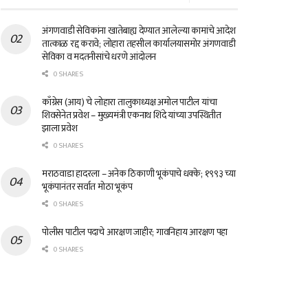
अंगणवाडी सेविकांना खातेबाह्य देण्यात आलेल्या कामांचे आदेश
तात्काळ रद्द करावे; लोहारा तहसील कार्यालयासमोर अंगणवाडी
सेविका व मदतनीसांचे धरणे आंदोलन
0 SHARES
काँग्रेस (आय) चे लोहारा तालुकाध्यक्ष अमोल पाटील यांचा
शिवसेनेत प्रवेश – मुख्यमंत्री एकनाथ शिंदे यांच्या उपस्थितीत
झाला प्रवेश
0 SHARES
मराठवाडा हादरला – अनेक ठिकाणी भूकंपाचे धक्के; १९९३ च्या
भूकंपानंतर सर्वात मोठा भूकंप
0 SHARES
पोलीस पाटील पदाचे आरक्षण जाहीर; गावनिहाय आरक्षण पहा
0 SHARES