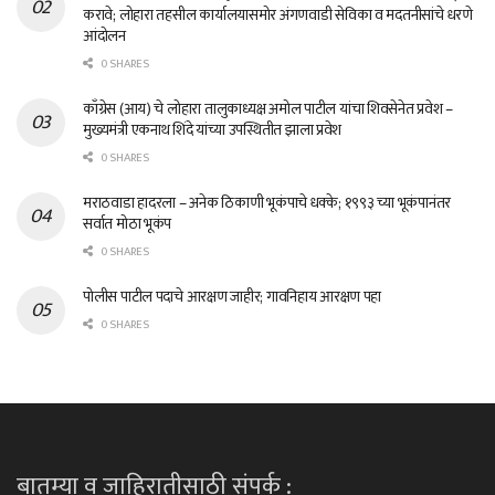
करावे; लोहारा तहसील कार्यालयासमोर अंगणवाडी सेविका व मदतनीसांचे धरणे
आंदोलन
0 SHARES
काँग्रेस (आय) चे लोहारा तालुकाध्यक्ष अमोल पाटील यांचा शिवसेनेत प्रवेश –
मुख्यमंत्री एकनाथ शिंदे यांच्या उपस्थितीत झाला प्रवेश
0 SHARES
मराठवाडा हादरला – अनेक ठिकाणी भूकंपाचे धक्के; १९९३ च्या भूकंपानंतर
सर्वात मोठा भूकंप
0 SHARES
पोलीस पाटील पदाचे आरक्षण जाहीर; गावनिहाय आरक्षण पहा
0 SHARES
बातम्या व जाहिरातीसाठी संपर्क :