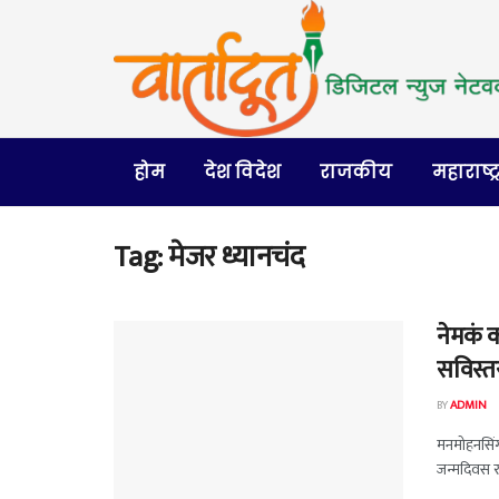
होम
देश विदेश
राजकीय
महाराष्ट्
Tag:
मेजर ध्यानचंद
नेमकं क
सविस्त
BY
ADMIN
मनमोहनसिंग
जन्मदिवस रा