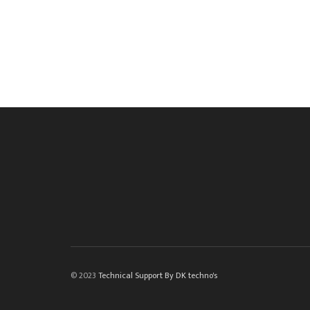
© 2023
Technical Support By DK techno's