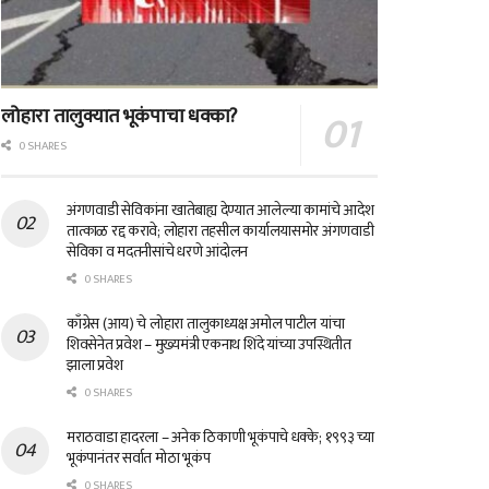
लोहारा तालुक्यात भूकंपाचा धक्का?
0 SHARES
अंगणवाडी सेविकांना खातेबाह्य देण्यात आलेल्या कामांचे आदेश
तात्काळ रद्द करावे; लोहारा तहसील कार्यालयासमोर अंगणवाडी
सेविका व मदतनीसांचे धरणे आंदोलन
0 SHARES
काँग्रेस (आय) चे लोहारा तालुकाध्यक्ष अमोल पाटील यांचा
शिवसेनेत प्रवेश – मुख्यमंत्री एकनाथ शिंदे यांच्या उपस्थितीत
झाला प्रवेश
0 SHARES
मराठवाडा हादरला – अनेक ठिकाणी भूकंपाचे धक्के; १९९३ च्या
भूकंपानंतर सर्वात मोठा भूकंप
0 SHARES