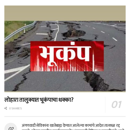
लोहारा तालुक्यात भूकंपाचा धक्का?
0 SHARES
अंगणवाडी सेविकांना खातेबाह्य देण्यात आलेल्या कामांचे आदेश तात्काळ रद्द