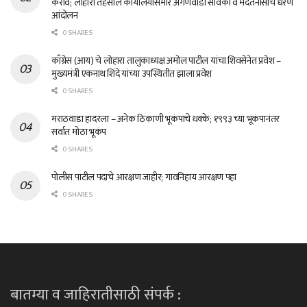
करावे; लोहारा तहसील कार्यालयासमोर अंगणवाडी सेविका व मदतनीसांचे धरणे
आंदोलन
0 SHARES
काँग्रेस (आय) चे लोहारा तालुकाध्यक्ष अमोल पाटील यांचा शिवसेनेत प्रवेश –
मुख्यमंत्री एकनाथ शिंदे यांच्या उपस्थितीत झाला प्रवेश
0 SHARES
मराठवाडा हादरला – अनेक ठिकाणी भूकंपाचे धक्के; १९९३ च्या भूकंपानंतर
सर्वात मोठा भूकंप
0 SHARES
पोलीस पाटील पदाचे आरक्षण जाहीर; गावनिहाय आरक्षण पहा
0 SHARES
बातम्या व जाहिरातीसाठी संपर्क :