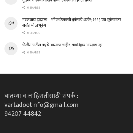
मुख्यमंत्री एकनाथ शिंदे यांच्या उपस्थितीत झाला प्रवेश
0 SHARES
मराठवाडा हादरला – अनेक ठिकाणी भूकंपाचे धक्के; १९९३ च्या भूकंपानंतर
सर्वात मोठा भूकंप
0 SHARES
पोलीस पाटील पदाचे आरक्षण जाहीर; गावनिहाय आरक्षण पहा
0 SHARES
बातम्या व जाहिरातीसाठी संपर्क :
vartadootinfo@gmail.com
94207 44842