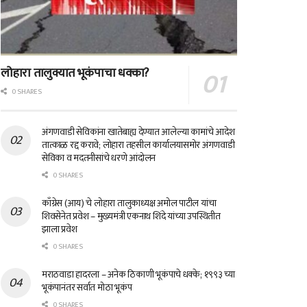
लोहारा तालुक्यात भूकंपाचा धक्का?
0 SHARES
अंगणवाडी सेविकांना खातेबाह्य देण्यात आलेल्या कामांचे आदेश
तात्काळ रद्द करावे; लोहारा तहसील कार्यालयासमोर अंगणवाडी
सेविका व मदतनीसांचे धरणे आंदोलन
0 SHARES
काँग्रेस (आय) चे लोहारा तालुकाध्यक्ष अमोल पाटील यांचा
शिवसेनेत प्रवेश – मुख्यमंत्री एकनाथ शिंदे यांच्या उपस्थितीत
झाला प्रवेश
0 SHARES
मराठवाडा हादरला – अनेक ठिकाणी भूकंपाचे धक्के; १९९३ च्या
भूकंपानंतर सर्वात मोठा भूकंप
0 SHARES