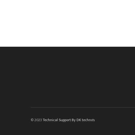
© 2023
Technical Support By DK techno's