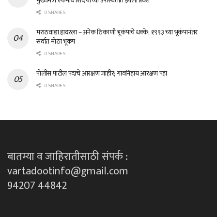
मुख्यमंत्री एकनाथ शिंदे यांच्या उपस्थितीत झाला प्रवेश
0 SHARES
मराठवाडा हादरला – अनेक ठिकाणी भूकंपाचे धक्के; १९९३ च्या भूकंपानंतर
सर्वात मोठा भूकंप
0 SHARES
पोलीस पाटील पदाचे आरक्षण जाहीर; गावनिहाय आरक्षण पहा
0 SHARES
बातम्या व जाहिरातीसाठी संपर्क :
vartadootinfo@gmail.com
94207 44842