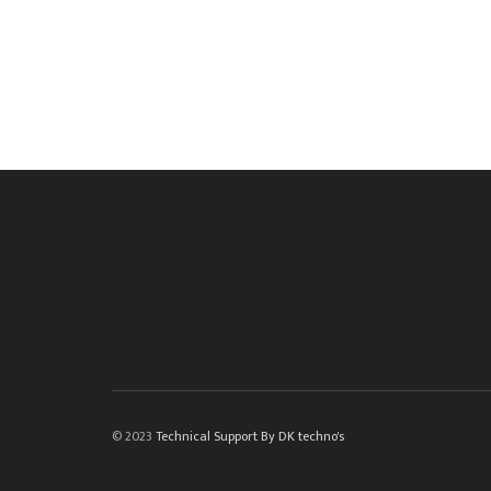
© 2023
Technical Support By DK techno's