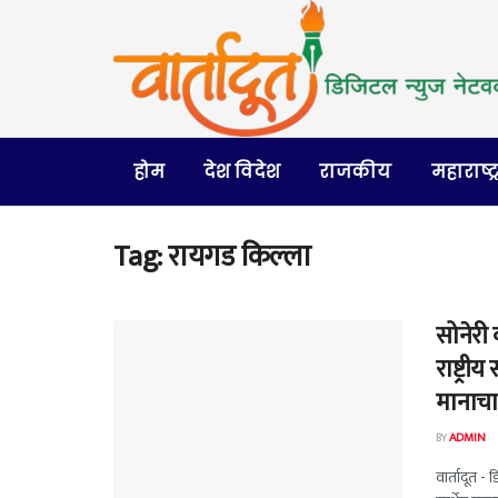
होम
देश विदेश
राजकीय
महाराष्ट्
Tag:
रायगड किल्ला
सोनेरी
राष्ट्र
मानाचा
BY
ADMIN
वार्तादूत - 