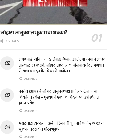
लोहारा तालुक्यात भूकंपाचा धक्का?
0 SHARES
अंगणवाडी सेविकांना खातेबाह्य देण्यात आलेल्या कामांचे आदेश
तात्काळ रद्द करावे; लोहारा तहसील कार्यालयासमोर अंगणवाडी
सेविका व मदतनीसांचे धरणे आंदोलन
0 SHARES
काँग्रेस (आय) चे लोहारा तालुकाध्यक्ष अमोल पाटील यांचा
शिवसेनेत प्रवेश – मुख्यमंत्री एकनाथ शिंदे यांच्या उपस्थितीत
झाला प्रवेश
0 SHARES
मराठवाडा हादरला – अनेक ठिकाणी भूकंपाचे धक्के; १९९३ च्या
भूकंपानंतर सर्वात मोठा भूकंप
0 SHARES