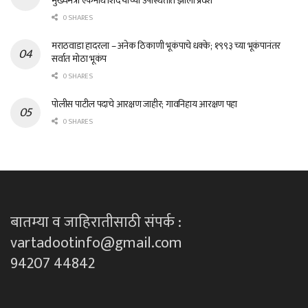
मुख्यमंत्री एकनाथ शिंदे यांच्या उपस्थितीत झाला प्रवेश
0 SHARES
मराठवाडा हादरला – अनेक ठिकाणी भूकंपाचे धक्के; १९९३ च्या भूकंपानंतर
सर्वात मोठा भूकंप
0 SHARES
पोलीस पाटील पदाचे आरक्षण जाहीर; गावनिहाय आरक्षण पहा
0 SHARES
बातम्या व जाहिरातीसाठी संपर्क :
vartadootinfo@gmail.com
94207 44842