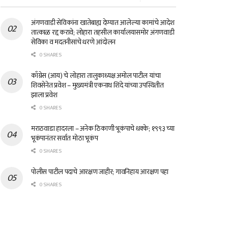
अंगणवाडी सेविकांना खातेबाह्य देण्यात आलेल्या कामांचे आदेश
तात्काळ रद्द करावे; लोहारा तहसील कार्यालयासमोर अंगणवाडी
सेविका व मदतनीसांचे धरणे आंदोलन
0 SHARES
काँग्रेस (आय) चे लोहारा तालुकाध्यक्ष अमोल पाटील यांचा
शिवसेनेत प्रवेश – मुख्यमंत्री एकनाथ शिंदे यांच्या उपस्थितीत
झाला प्रवेश
0 SHARES
मराठवाडा हादरला – अनेक ठिकाणी भूकंपाचे धक्के; १९९३ च्या
भूकंपानंतर सर्वात मोठा भूकंप
0 SHARES
पोलीस पाटील पदाचे आरक्षण जाहीर; गावनिहाय आरक्षण पहा
0 SHARES