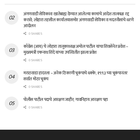
अंगणवाडी सेविकांना खातेबाह्य देण्यात आलेल्या कामांचे आदेश तात्काळ रद्द
करावे; लोहारा तहसील कार्यालयासमोर अंगणवाडी सेविका व मदतनीसांचे धरणे
आंदोलन
0 SHARES
काँग्रेस (आय) चे लोहारा तालुकाध्यक्ष अमोल पाटील यांचा शिवसेनेत प्रवेश –
मुख्यमंत्री एकनाथ शिंदे यांच्या उपस्थितीत झाला प्रवेश
0 SHARES
मराठवाडा हादरला – अनेक ठिकाणी भूकंपाचे धक्के; १९९३ च्या भूकंपानंतर
सर्वात मोठा भूकंप
0 SHARES
पोलीस पाटील पदाचे आरक्षण जाहीर; गावनिहाय आरक्षण पहा
0 SHARES