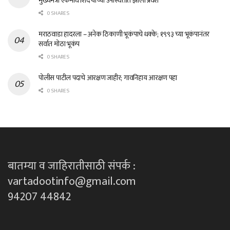
मुख्यमंत्री एकनाथ शिंदे यांच्या उपस्थितीत झाला प्रवेश
0 SHARES
मराठवाडा हादरला – अनेक ठिकाणी भूकंपाचे धक्के; १९९३ च्या भूकंपानंतर
सर्वात मोठा भूकंप
0 SHARES
पोलीस पाटील पदाचे आरक्षण जाहीर; गावनिहाय आरक्षण पहा
0 SHARES
बातम्या व जाहिरातीसाठी संपर्क :
vartadootinfo@gmail.com
94207 44842